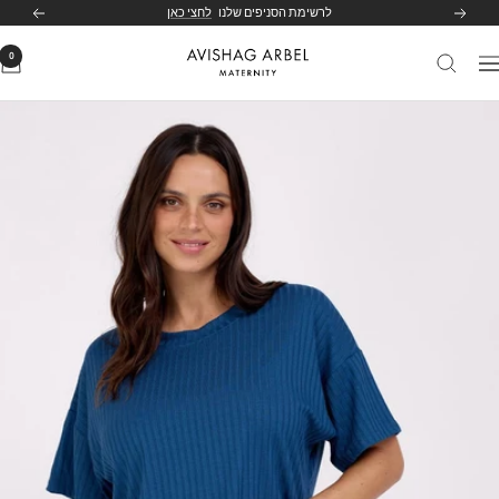
לג
לרשימת הסניפים שלנו
לחצי כאן
הקודם
הבא
תוכן
0
Avishag
יווט
Arbel
Maternity