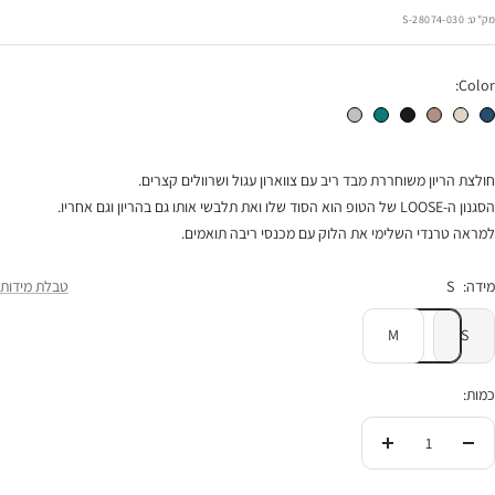
רגיל
הנחה
מק"ט:
28074-030-S
Color:
חולצת הריון אורי כחול
חולצת הריון אורי אבן
חולצת הריון אורי מוקה
חולצת הריון אורי שחור
חולצת הריון אורי ירוק אצה
חולצת הריון אורי אפור מלאנז'
חולצת הריון משוחררת מבד ריב עם צווארון עגול ושרוולים קצרים.
הסגנון ה-LOOSE של הטופ הוא הסוד שלו ואת תלבשי אותו גם בהריון וגם אחריו.
למראה טרנדי השלימי את הלוק עם מכנסי ריבה תואמים.
מידה:
S
טבלת מידות
M
S
כמות:
הורידי
העלי
בכמות
בכמות