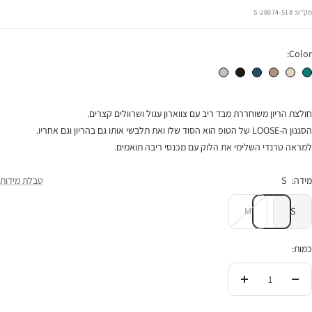
רגיל
הנחה
מק"ט:
28074-518-S
Color:
חולצת הריון אורי ירוק אצה
חולצת הריון אורי אבן
חולצת הריון אורי מוקה
חולצת הריון אורי כחול
חולצת הריון אורי שחור
חולצת הריון אורי אפור מלאנז'
חולצת הריון משוחררת מבד ריב עם צווארון עגול ושרוולים קצרים.
הסגנון ה-LOOSE של הטופ הוא הסוד שלו ואת תלבשי אותו גם בהריון וגם אחריו.
למראה טרנדי השלימי את הלוק עם מכנסי ריבה תואמים.
מידה:
S
טבלת מידות
M
S
כמות:
הורידי
העלי
בכמות
בכמות