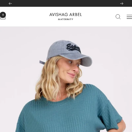
לג
לרשימת הסניפים שלנו
לחצי כאן
הקודם
הבא
תוכן
0
Avishag
יווט
Arbel
Maternity