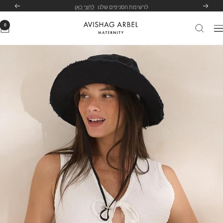
לג
לרשימת הסניפים שלנו
לחצי כאן
הקודם
הבא
תוכן
0
Avishag
יווט
Arbel
Maternity