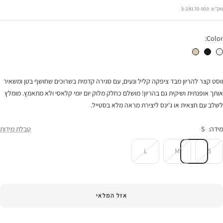
רגיל
הנחה
מק"ט:
28170-000-S
Color:
ווסט הריון גלי לבן
ווסט הריון גלי שחור
ווסט הריון גלי חול
ווסט קצר להריון מבד ציפקה קליל ונעים, עם סגירה קדמית בשרוכים שחושף בטן ומשאיר
אותך אופנתית ושיקית גם בהריון! מושלם כחלק מלוק יום יומי קלאסי ולא מתאמץ. מומלץ
לשלב עם חצאית או ג'ינס ליצירת מראה מלא בסטייל.
מידה:
S
טבלת מידות
L
M
S
אזל המלאי