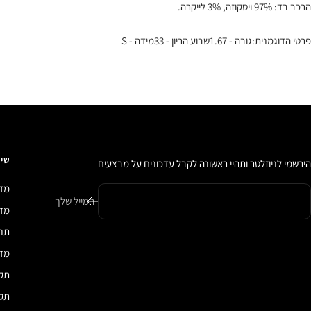
הרכב בד: 97% ויסקוזה, 3% לייקרה.
פרטי הדוגמנית:גובה - 1.67שבוע הריון - 33מידה - S
שיר
הירשמי לניוזלטר ותהיי ראשונה לקבל עדכונים על מבצעים
מדי
המייל שלך
מדיני
תנא
מדי
תקנ
תקנ