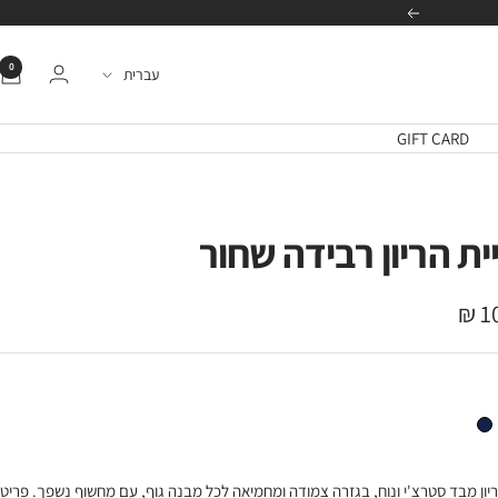
הבא
0
שפה
עברית
GIFT CARD
ית הריון רבידה שחור
10
ה
ה פסים תכלת
גופיית הריון רבידה פס כחול לבן
ריון מבד סטרצ'י ונוח, בגזרה צמודה ומחמיאה לכל מבנה גוף, עם מחשוף נשפך. פריט