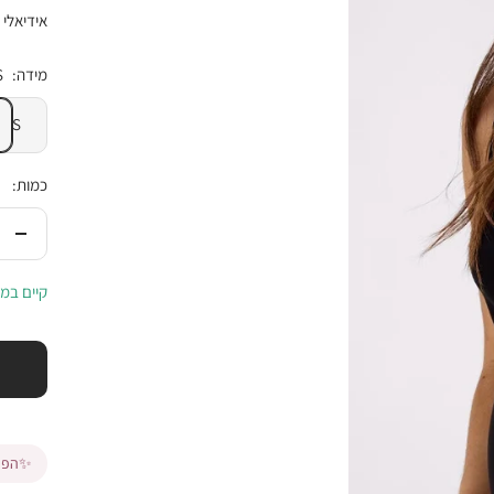
אידיאלי
מידה:
S
S
כמות:
הורי
בכמ
קיים במל
✨
הפרי