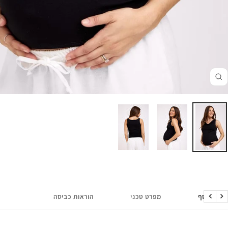
זום
מידע נוסף
מפרט טכני
הוראות כביסה
הקודם
הבא