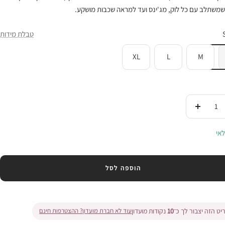
 שמשתלב עם כל לוק, מג'ינס ועד למראה שכבות מושקע.
טבלת מידות
XL
L
M
די
העלי
ות
בכמות
אי
הוספה לסל
ט הזה יצבור לך כ־
10
נקודות מועדון
עוד לא חברת מועדון? ההצטרפות חינם