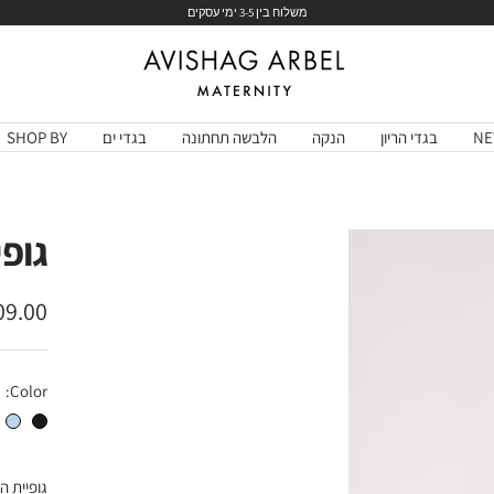
לחצי כאן
Avishag
Arbel
Maternity
NE
בגדי הריון
הנקה
הלבשה תחתונה
בגדי ים
SHOP BY
גופי
מחיר
9.00 ₪
בהנח
Color:
גופיית הריון רבידה שחור
גופיית הריון רביד
גופיית ה