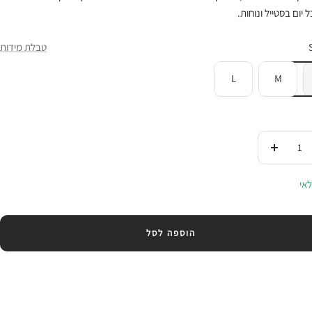
 יום בסטייל ונוחות.
טבלת מידות
L
M
די
העלי
ות
בכמות
אי
הוספה לסל