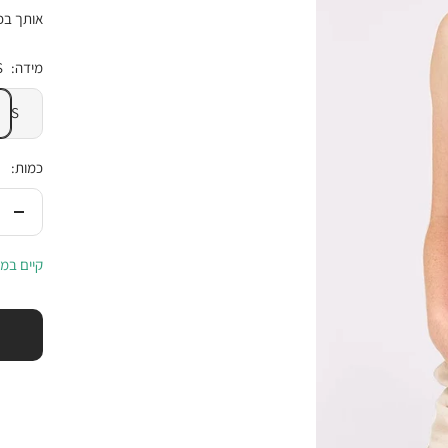
אותך בכל
מידה:
S
S
כמות:
הורי
בכמ
קיים במל