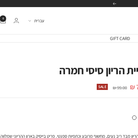
הבא
0
שפה
עברית
GIFT CARD
ית הריון סיסי חמרה
מחיר
SALE
99.00 ₪
רגיל
ה
י שחור
גופיית הריון סיסי לבן
הריון מבד ריב נעים, מחשוף מרובע וכתפיות ספגטי. פריט בייסיק בארון ההריוני שמלווה