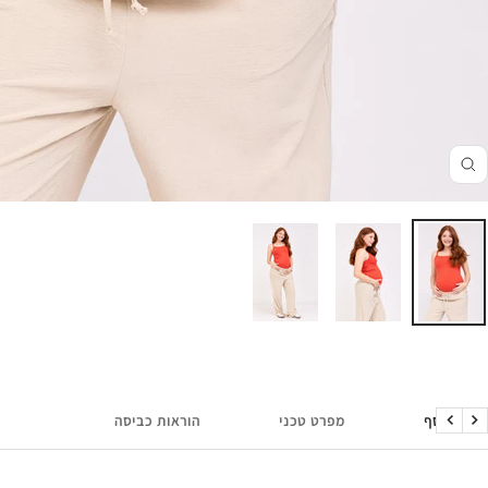
זום
מידע נוסף
מפרט טכני
הוראות כביסה
הקודם
הבא