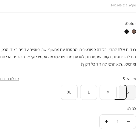
רגיל
הנחה
מק"ט:
82103-012-S
Color:
בגד ים שלם להריון Sporty מנומר
בגד ים שלם להריון Sporty שחור
בגד ים שלם להריון בגזרה ספורטיבית ומחטבת עם מחשוף ישר, כיווצים עדינים בצידי הבטן
הגדלה וכתפיות דקות המתחברות לטבעת מרכזית למראה אקטיבי וקליל. הבגד ים הכי נוח
ומחמיא שלא תרצי להוריד כל הקיץ!
מידה:
S
טבלת מידות
XL
L
M
S
כמות:
הורידי
העלי
בכמות
בכמות