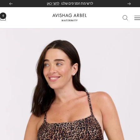
לג
לרשימת הסניפים שלנו
לחצי כאן
הקודם
הבא
תוכן
0
Avishag
יווט
Arbel
Maternity