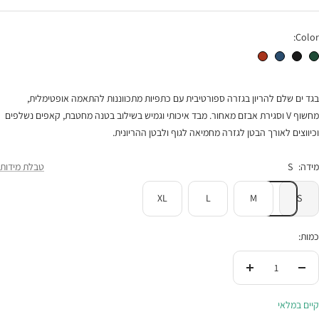
רגיל
הנחה
Color:
בגד ים שלם להריון Ibiza ירוק כהה
בגד ים שלם להריון Ibiza שחור
בגד ים שלם להריון Ibiza כחול אינדיגו
בגד ים שלם להריון Ibiza פפריקה
בגד ים שלם להריון בגזרה ספורטיבית עם כתפיות מתכווננות להתאמה אופטימלית,
מחשוף V וסגירת אבזם מאחור. מבד איכותי וגמיש בשילוב בטנה מחטבת, קאפים נשלפים
וכיווצים לאורך הבטן לגזרה מחמיאה לגוף ולבטן ההריונית.
מידה:
S
טבלת מידות
XL
L
M
S
כמות:
הורידי
העלי
בכמות
בכמות
קיים במלאי