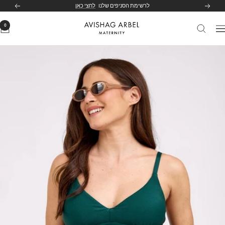
לג
לרשימת הסניפים שלנו
לחצי כאן
הקודם
הבא
תוכן
0
Avishag
יווט
Arbel
Maternity