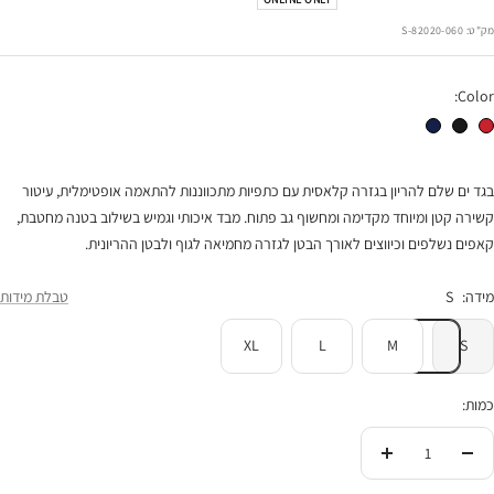
רגיל
הנחה
מק"ט:
82020-060-S
Color:
בגד ים שלם להריון Bali אדום
בגד ים שלם להריון Bali שחור
בגד ים שלם להריון Bali נייבי
בגד ים שלם להריון בגזרה קלאסית עם כתפיות מתכווננות להתאמה אופטימלית, עיטור
קשירה קטן ומיוחד מקדימה ומחשוף גב פתוח. מבד איכותי וגמיש בשילוב בטנה מחטבת,
קאפים נשלפים וכיווצים לאורך הבטן לגזרה מחמיאה לגוף ולבטן ההריונית.
מידה:
S
טבלת מידות
XL
L
M
S
כמות:
הורידי
העלי
בכמות
בכמות