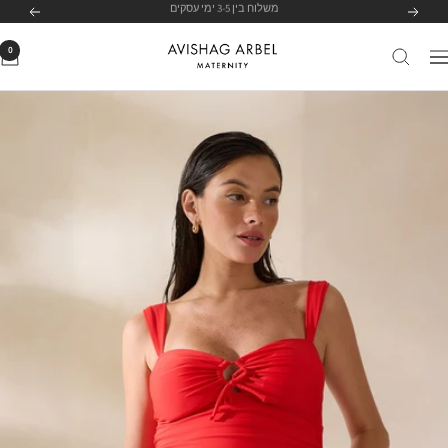
לג
לרשימת הסניפים שלנו
לחצי כאן
הקודם
הבא
תוכן
0
Avishag
יווט
Arbel
Maternity