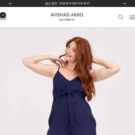
לג
לרשימת הסניפים שלנו
לחצי כאן
הקודם
הבא
תוכן
0
Avishag
יווט
Arbel
Maternity