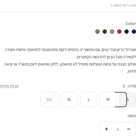
הנחה
מק"ט:
14010-097-S
Color:
אוברול נגה נייבי
אוברול נגה שחור
אוברול נגה אדום
אוברול נגה מוקה
אוברול נגה חום שוקולד
אוברול נגה זית
אוברול הריון מבד נעים, עם מחשוף V, כתפיות דקות ומתכווננות להתאמה אישית וחגורה
לקשירה מעל הבטן להדגשת הקימורים.
שילוב מנצח של נוחות מושלמת וסטייל לא מתאמץ, ללוק שיתאים ליום במשרד או יציאה
לילית.
מידה:
S
טבלת מידות
XXL
XL
L
M
S
כמות:
הורידי
העלי