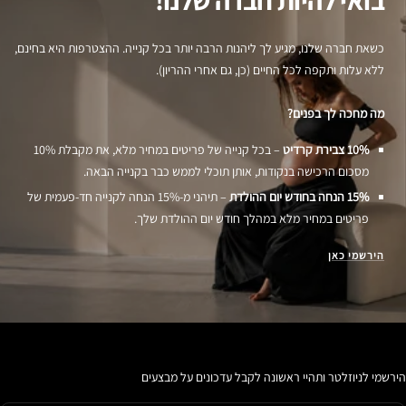
כשאת חברה שלנו, מגיע לך ליהנות הרבה יותר בכל קנייה. ההצטרפות היא בחינם,
ללא עלות ותקפה לכל החיים (כן, גם אחרי ההריון).
מה מחכה לך בפנים?
10% צבירת קרדיט
– בכל קנייה של פריטים במחיר מלא, את מקבלת 10%
מסכום הרכישה בנקודות, אותן תוכלי לממש כבר בקנייה הבאה.
15% הנחה בחודש יום ההולדת
– תיהני מ-15% הנחה לקנייה חד-פעמית של
פריטים במחיר מלא במהלך חודש יום ההולדת שלך.
הירשמי כאן
הירשמי לניוזלטר ותהיי ראשונה לקבל עדכונים על מבצעים