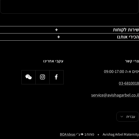
שירות לקוחות
הכירי אותנו
צרי קשר
עקבי אחרינו
ימים א-ה 09:00-17:00
03-6810018
service@avishagarbel.co.il
פה
עברית
Avishag Arbel Maternity
פותח ב-♥️ ע״י
BOA Ideas