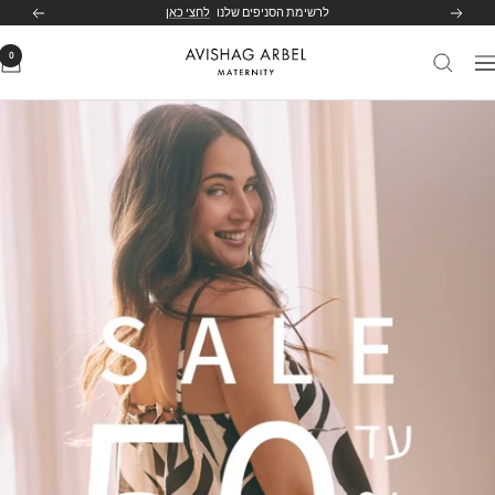
לג
לרשימת הסניפים שלנו
לחצי כאן
הקודם
הבא
תוכן
0
Avishag
יווט
Arbel
Maternity