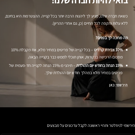
כשאת חברה שלנו, מגיע לך ליהנות הרבה יותר בכל קנייה. ההצטרפות היא בחינם,
ללא עלות ותקפה לכל החיים (כן, גם אחרי ההריון).
מה מחכה לך בפנים?
10% צבירת קרדיט
– בכל קנייה של פריטים במחיר מלא, את מקבלת 10%
מסכום הרכישה בנקודות, אותן תוכלי לממש כבר בקנייה הבאה.
15% הנחה בחודש יום ההולדת
– תיהני מ-15% הנחה לקנייה חד-פעמית של
פריטים במחיר מלא במהלך חודש יום ההולדת שלך.
הירשמי כאן
הירשמי לניוזלטר ותהיי ראשונה לקבל עדכונים על מבצעים