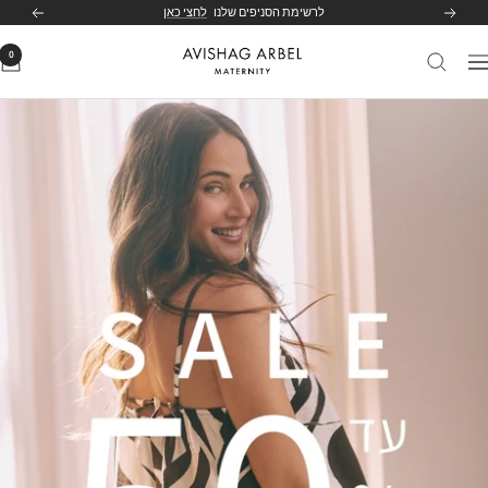
לג
לרשימת הסניפים שלנו
לחצי כאן
הקודם
הבא
תוכן
0
Avishag
יווט
Arbel
Maternity