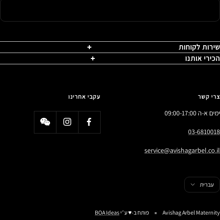
שירות לקוחות
הכירי אותנו
צרי קשר
עקבי אחרינו
ימים א-ה 09:00-17:00
03-6810018
service@avishagarbel.co.il
פה
עברית
Avishag Arbel Maternity
פותח ב-♥️ ע״י
BOA Ideas