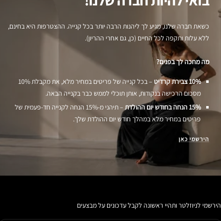
כשאת חברה שלנו, מגיע לך ליהנות הרבה יותר בכל קנייה. ההצטרפות היא בחינם,
ללא עלות ותקפה לכל החיים (כן, גם אחרי ההריון).
מה מחכה לך בפנים?
10% צבירת קרדיט
– בכל קנייה של פריטים במחיר מלא, את מקבלת 10%
מסכום הרכישה בנקודות, אותן תוכלי לממש כבר בקנייה הבאה.
15% הנחה בחודש יום ההולדת
– תיהני מ-15% הנחה לקנייה חד-פעמית של
פריטים במחיר מלא במהלך חודש יום ההולדת שלך.
הירשמי כאן
הירשמי לניוזלטר ותהיי ראשונה לקבל עדכונים על מבצעים