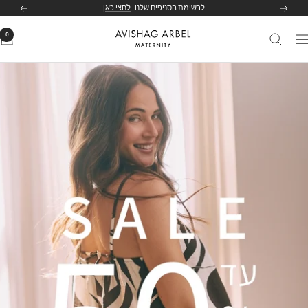
לג
לרשימת הסניפים שלנו
לחצי כאן
הקודם
הבא
תוכן
0
Avishag
יווט
Arbel
Maternity