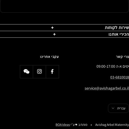
שירות לקוחות
הכירי אותנו
צרי קשר
עקבי אחרינו
ימים א-ה 09:00-17:00
03-6810018
service@avishagarbel.co.il
פה
עברית
Avishag Arbel Maternity
פותח ב-♥️ ע״י
BOA Ideas