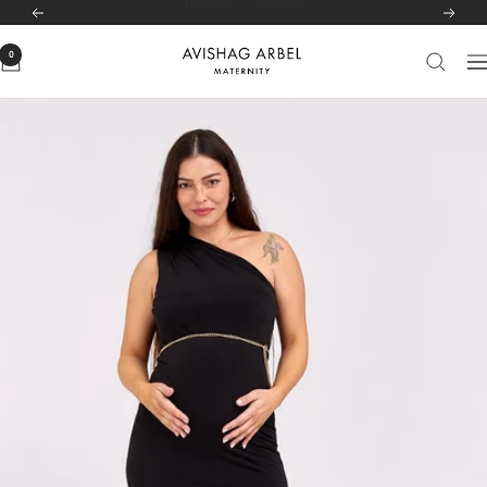
לג
לרשימת הסניפים שלנו
לחצי כאן
הקודם
הבא
תוכן
0
Avishag
יווט
Arbel
Maternity