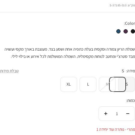
רגיל
הנחה
מק"ט:
37185-010-S
Color:
שמלת הריון הוליווד שחור
שמלת הריון הוליווד חציל
שמלת הריון הוליווד כחול
שמלת הריון צמודה וסקסית בעלת כתפיה אחת ושסע בצד. מעוצבת באורך מקסי ועשויה
מבד סטרצ'י ומחטב לנוחות מקסימלית. השמלה המושלמת לכל אירוע או בילוי לילי.
מידה:
S
טבלת מידות
XL
L
M
S
כמות:
הורידי
העלי
בכמות
בכמות
מהרי - נותרה עוד יחידה 1