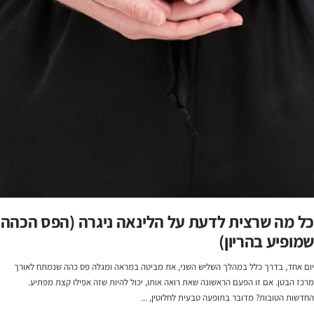
כל מה שרצית לדעת על הלינאה ניגרה (הפס הכהה
שמופיע בהריון)
יום אחד, בדרך כלל במהלך השליש השני, את מביטה במראה ומגלה פס כהה שנמתח לאורך
מרכז הבטן. אם זו הפעם הראשונה שאת רואה אותו, יכול להיות שזה אפילו קצת מפתיע.
החדשות הטובות? מדובר בתופעה טבעית לחלוטין, ...