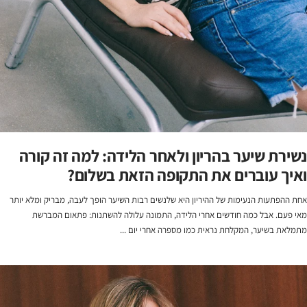
נשירת שיער בהריון ולאחר הלידה: למה זה קורה
ואיך עוברים את התקופה הזאת בשלום?
אחת ההפתעות הנעימות של ההיריון היא שלנשים רבות השיער הופך לעבה, מבריק ומלא יותר
מאי פעם. אבל כמה חודשים אחרי הלידה, התמונה עלולה להשתנות: פתאום המברשת
מתמלאת בשיער, המקלחת נראית כמו מספרה אחרי יום ...