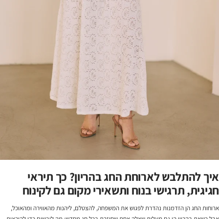
איך להתלבש לארוחת החג בהריון? כך תיראי
חגיגית, תרגישי בנוח ותשאירי מקום גם לקינוח
ארוחות החג הן הזדמנות נהדרת לפגוש את המשפחה, להצטלם, ליהנות מהאווירה ומהאוכל,
אבל כשאת בהריון הן גם מעלות שאלה אחת שחוזרת בכל חג מחדש: מה לובשים כדי להיראות