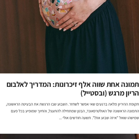
תמונה אחת שווה אלף זיכרונות: המדריך לאלבום
הריון מרגש (ובסטייל)
תקופת ההיריון מלאה ברגעים שאי אפשר לשחזר. השבוע שבו הרגשת את הבעיטה הראשונה,
התמונה הראשונה של האולטרסאונד, הבטן שמתחילה להתעגל, והחיוך שמופיע בכל פעם
שמישהו שואל "איזה שבוע את?". תשעה חודשים אולי ...