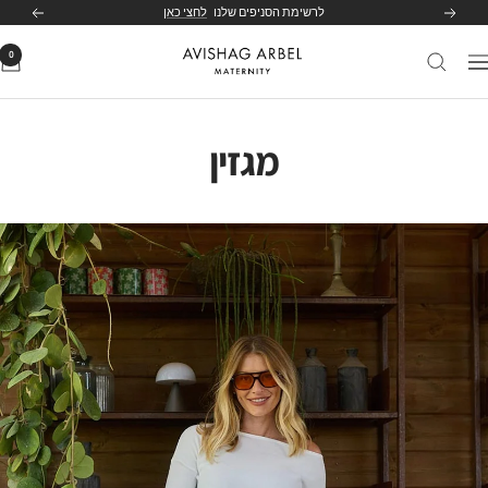
לג
לרשימת הסניפים שלנו
לחצי כאן
הקודם
הבא
תוכן
0
Avishag
יווט
Arbel
Maternity
מגזין