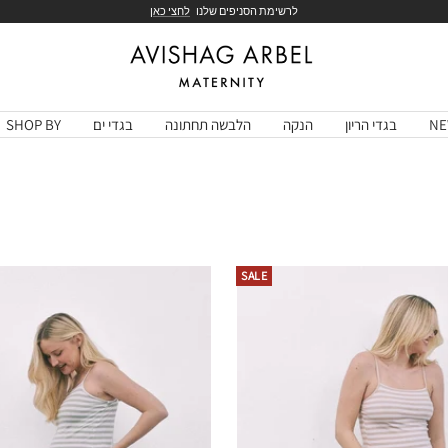
לרשימת הסניפים שלנו
לחצי כאן
Avishag
Arbel
Maternity
NE
בגדי הריון
הנקה
הלבשה תחתונה
בגדי ים
SHOP BY
SALE