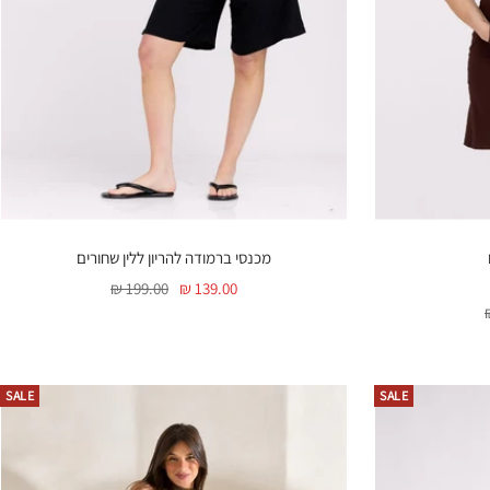
מכנסי ברמודה להריון ללין שחורים
מחיר
מחיר
199.00 ₪
139.00 ₪
בהנחה
רגיל
SALE
SALE