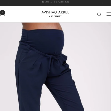
לג
לרשימת הסניפים שלנו
לחצי כאן
הקודם
הבא
תוכן
0
Avishag
יווט
Arbel
Maternity