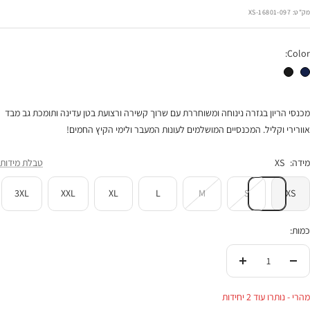
רגיל
הנחה
מק"ט:
16801-097-XS
Color:
מכנסי הריון קפלונים ומנג'ט נייבי
מכנסי הריון קפלונים ומנג'ט שחור
מכנסי הריון בגזרה נינוחה ומשוחררת עם שרוך קשירה ורצועת בטן עדינה ותומכת גב מבד
אוורירי וקליל. המכנסיים המושלמים לעונות המעבר ולימי הקיץ החמים!
מידה:
XS
טבלת מידות
3XL
XXL
XL
L
M
S
XS
כמות:
הורידי
העלי
בכמות
בכמות
מהרי - נותרו עוד 2 יחידות