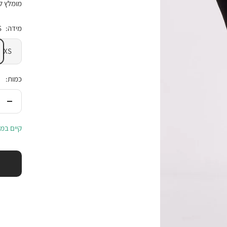
מומלץ לש
מידה:
S
XS
כמות:
הורי
בכמ
קיים במל