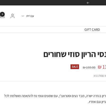
הבא
0
שפה
עברית
GIFT CARD
י הריון סוזי שחורים
11
מחיר
SALE
159.00 ₪
רגיל
ה
17081-010
יון בגזרה ישרה, מבד נעים וסטראצ'י, עם שסעים וגומי נח להתאמה מושלמת לכל
יון וגם אחריו.