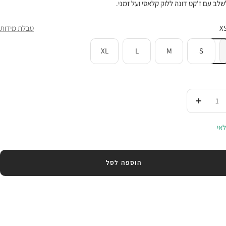
לב עם ז'קט דונה ללוק קלאסי ועל זמני.
X
טבלת מידות
XL
L
M
S
די
העלי
ות
בכמות
אי
הוספה לסל