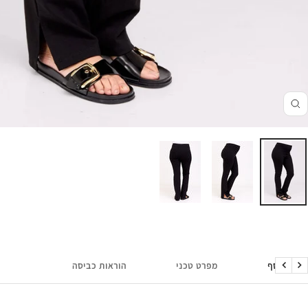
זום
מידע נוסף
מפרט טכני
הוראות כביסה
הקודם
הבא