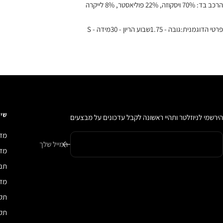
הרכב בד: 70% ויסקוזה, 22% פוליאסטר, 8% לייקרה
פרטי הדוגמנית:גובה - 1.75שבוע הריון - 30מידה - S
שיר
הירשמי לניוזלטר ותהיי ראשונה לקבל עדכונים על מבצעים
מדי
המייל שלך
מדיני
תנא
מדי
תקנ
תקנ