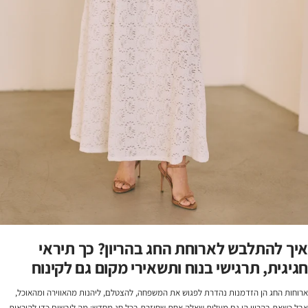
איך להתלבש לארוחת החג בהריון? כך תיראי
חגיגית, תרגישי בנוח ותשאירי מקום גם לקינוח
ארוחות החג הן הזדמנות נהדרת לפגוש את המשפחה, להצטלם, ליהנות מהאווירה ומהאוכל,
אבל כשאת בהריון הן גם מעלות שאלה אחת שחוזרת בכל חג מחדש: מה לובשים כדי להיראות