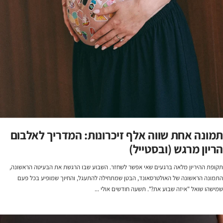
תמונה אחת שווה אלף זיכרונות: המדריך לאלבום
הריון מרגש (ובסטייל)
תקופת ההיריון מלאה ברגעים שאי אפשר לשחזר. השבוע שבו הרגשת את הבעיטה הראשונה,
התמונה הראשונה של האולטרסאונד, הבטן שמתחילה להתעגל, והחיוך שמופיע בכל פעם
שמישהו שואל "איזה שבוע את?". תשעה חודשים אולי ...