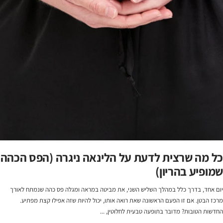
כל מה שרצית לדעת על הלינאה ניגרה (הפס הכהה
שמופיע בהריון)
יום אחד, בדרך כלל במהלך השליש השני, את מביטה במראה ומגלה פס כהה שנמתח לאורך
מרכז הבטן. אם זו הפעם הראשונה שאת רואה אותו, יכול להיות שזה אפילו קצת מפתיע.
החדשות הטובות? מדובר בתופעה טבעית לחלוטין, ...