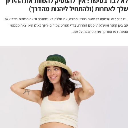
לא לבד בסיפור: איך להפסיק להשוות את ההיריון
שלך לאחרות (ולהתחיל ליהנות מהדרך)
יש רגע כזה שכמעט כל אישה בהריון מכירה, את גוללת באינסטגרם ורואה הריונית בשבוע 24
עם בטן קטנה ומושלמת, פנים זוהרות, בגדי ספורט צמודים וחיוך כאילו היא יצאה מקמפיין
אופנה. רגע אחר כך את מסתכלת על עצ...