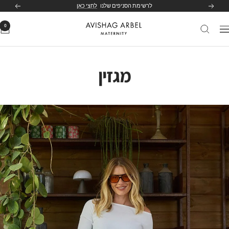
לג
לרשימת הסניפים שלנו
לחצי כאן
הקודם
הבא
תוכן
0
Avishag
יווט
Arbel
Maternity
מגזין