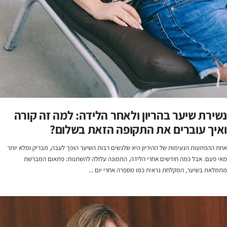
נשירת שיער בהריון ולאחר הלידה: למה זה קורה
ואיך עוברים את התקופה הזאת בשלום?
אחת ההפתעות הנעימות של ההיריון היא שלנשים רבות השיער הופך לעבה, מבריק ומלא יותר
מאי פעם. אבל כמה חודשים אחרי הלידה, התמונה עלולה להשתנות: פתאום המברשת
מתמלאת בשיער, המקלחת נראית כמו מספרה אחרי יום ...