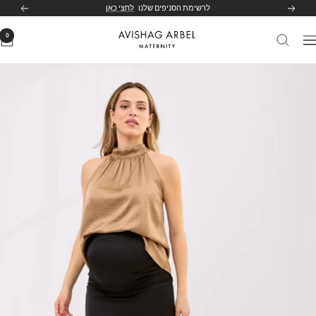
לג
לרשימת הסניפים שלנו
לחצי כאן
הקודם
הבא
תוכן
0
Avishag
יווט
Arbel
Maternity