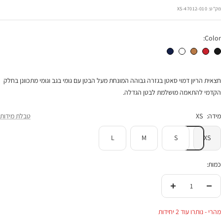
רגיל
הנחה
מק"ט:
47012-010-XS
Color:
חצאית הריון דידי שחור
חצאית הריון דידי אדום סוכריה
חצאית הריון דידי נחושת
חצאית הריון דידי לבן
חצאית הריון דידי נייבי
חצאית הריון דמוי סאטן בגזרה גבוהה המונחת מעל הבטן עם גומי בגב וגומי מתכוונן בחלק
הקדמי להתאמה מושלמת לבטן הגדלה.
מידה:
XS
טבלת מידות
L
M
S
XS
כמות:
הורידי
העלי
בכמות
בכמות
מהרי - נותרו עוד 2 יחידות