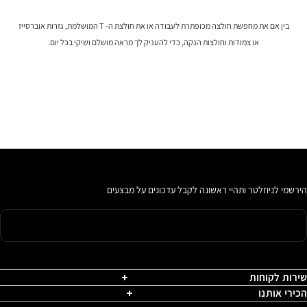
בין אם את מחפשת חולצה מכופתרת לעבודה או את חולצת ה- T המושלמת, גזרות אוברסייז
או צמודות וחולצות הנקה, כדי להעניק לך מראה מושלם ושיקי בכל יום.
הירשמי לניוזלטר ותהיי ראשונה לקבל עדכונים על מבצעים
שירות לקוחות
הכירי אותנו