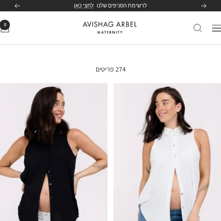
לג
לרשימת הסניפים שלנו
לחצי כאן
הקודם
הבא
תוכן
0
Avishag
יווט
Arbel
Maternity
274 פריטים