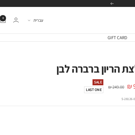
הבא
0
שפה
עברית
GIFT CARD
צת הריון ברברה לבן
SALE
מחיר
249.00 ₪
LAST ONE
רגיל
ה
28126-00
ה שחור