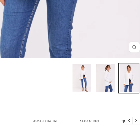
זום
מידע נוסף
מפרט טכני
הוראות כביסה
הקודם
הבא