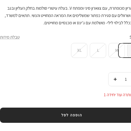
חולצת הריון מכופתרת, עם צווארון סיני ומפתח V. בעלת עיטורי סולמות בחלק העליון ובגב
ושרוולים עם סגירת כפתור שמשלימים את המראה המחוייט והנשי. תתאים למשרד,
כלל לבילוי לילי- מושלמת עם ג'ינס או מכנסיים מחוייטים.
טבלת מידות
XL
L
M
די
העלי
ות
בכמות
תרה עוד יחידה 1
הוספה לסל