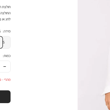
החולצה 
לחג או ב
מידה:
S
S
כמות:
הורי
בכמ
מהרי - נו