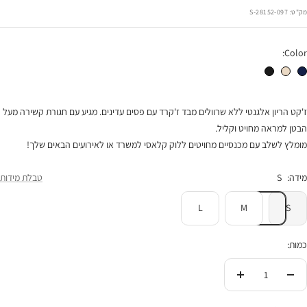
רגיל
הנחה
מק"ט:
28152-097-S
Color:
ז'קט הריון בראדלי נייבי
ז'קט הריון בראדלי טבעי
ז'קט הריון בראדלי שחור
ז'קט הריון אלגנטי ללא שרוולים מבד ז'קרד עם פסים עדינים. מגיע עם חגורת קשירה מעל
הבטן למראה מחויט וקליל.
מומלץ לשלב עם מכנסיים מחויטים ללוק קלאסי למשרד או לאירועים הבאים שלך!
מידה:
S
טבלת מידות
L
M
S
כמות:
הורידי
העלי
בכמות
בכמות