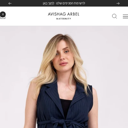
לג
לרשימת הסניפים שלנו
לחצי כאן
הקודם
הבא
תוכן
0
Avishag
יווט
Arbel
Maternity