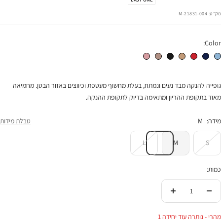
רגיל
הנחה
מק"ט:
21831-004-M
Color:
גופיית מעטפת להריון והנקה תכלת
גופיית מעטפת פסים נייבי
גופיית מעטפת שמנת פס אדום
גופיית מעטפת להריון והנקה קאמל פס ג'ינס
גופיית מעטפת להריון והנקה שחור זהב
גופיית מעטפת להריון והנקה מוקה
גופיית מעטפת להריון והנקה ורוד עתיק
גופייה להנקה מבד נעים ונמתח, בעלת מחשוף מעטפת וכיווצים באזור הבטן. מחמיאה
מאוד בתקופת ההריון ומתאימה בדיוק לתקופת ההנקה.
מידה:
M
טבלת מידות
L
M
S
כמות:
הורידי
העלי
בכמות
בכמות
מהרי - נותרה עוד יחידה 1