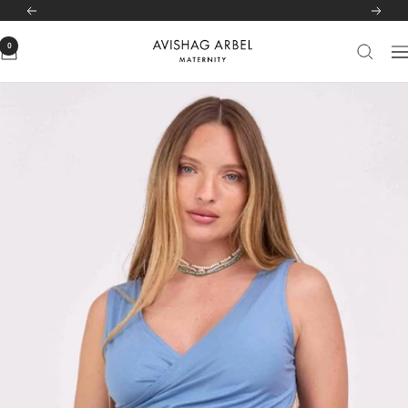
לג
לרשימת הסניפים שלנו
לחצי כאן
הקודם
הבא
תוכן
0
Avishag
יווט
Arbel
Maternity