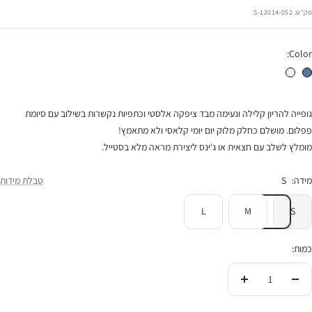
רגיל
הנחה
מק"ט:
12014-052-S
Color:
גופיית הריון סאמר ג'ינס
גופיית הריון סאמר לבן
גופייה להריון קלילה ונעימה מבד ציפקה אלסטי וכתפיות נקשרות בשילוב עם סיומת
פפלום. מושלם כחלק מלוק יום יומי קלאסי ולא מתאמץ!
מומלץ לשלב עם חצאית או ג'ינס ליצירת מראה מלא בסטייל.
מידה:
S
טבלת מידות
L
M
S
כמות:
הורידי
העלי
בכמות
בכמות