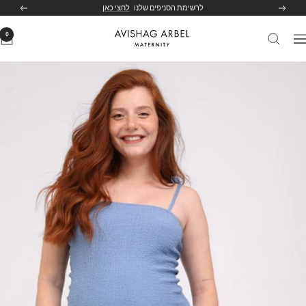
לג
לרשימת הסניפים שלנו
לחצי כאן
הקודם
הבא
תוכן
0
Avishag
יווט
Arbel
Maternity