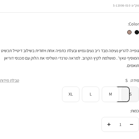
רגיל
הנחה
מק"ט:
12006-010-S
Color:
גופית טניה שחור
גופיית הריון טניה מוקה
גופייה להריון נעימה מבד ריב נעים גמיש ובעלת כתפיה אחת ויחודית בשילוב דיטייל תכשיט
המוסיף טאץ' . מושלמת לקיץ הקרוב. למראה טרנדי השלימי את הלוק עם מכנסי דוריאן
תואמים.
מידה:
S
טבלת מידות
XL
L
M
S
כמות:
הורידי
העלי
בכמות
בכמות