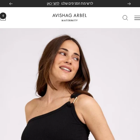
לג
לרשימת הסניפים שלנו
לחצי כאן
הקודם
הבא
תוכן
0
Avishag
יווט
Arbel
Maternity