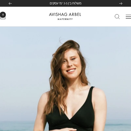
לג
משלוח בין 3-5 ימי עסקים
הקודם
הבא
תוכן
0
Avishag
יווט
Arbel
Maternity