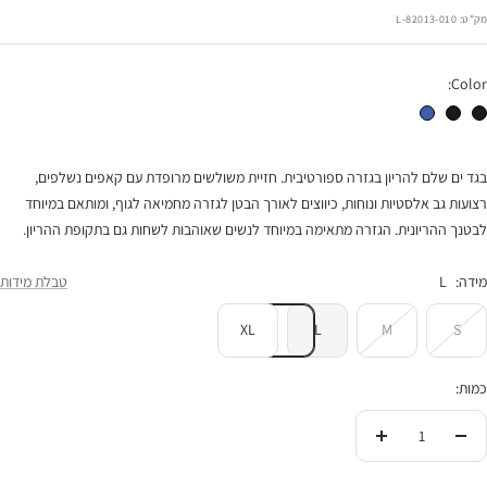
הנחה
מק"ט:
82013-010-L
Color:
בגד ים שלם להריון Paros שחור
בגד ים Paros זקרד שחור
בגד ים שלם להריון Paros פסים כחול לבן
בגד ים שלם להריון בגזרה ספורטיבית. חזיית משולשים מרופדת עם קאפים נשלפים,
רצועות גב אלסטיות ונוחות, כיווצים לאורך הבטן לגזרה מחמיאה לגוף, ומותאם במיוחד
לבטנך ההריונית. הגזרה מתאימה במיוחד לנשים שאוהבות לשחות גם בתקופת ההריון.
מידה:
L
טבלת מידות
XL
L
M
S
כמות:
הורידי
העלי
בכמות
בכמות