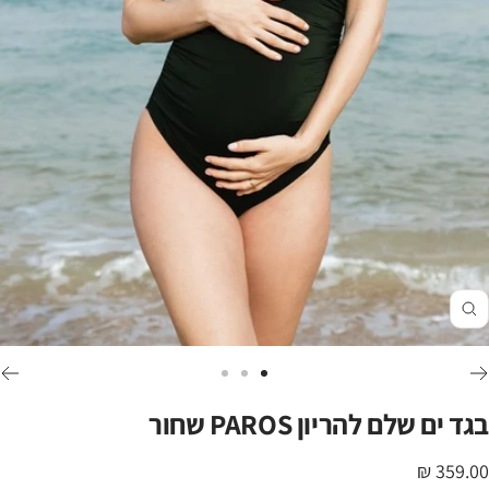
זום
לכי
לכי
לכי
לשקופית
לשקופית
לשקופית
בגד ים שלם להריון PAROS שחור
3
2
1
חיר
359.00 ₪